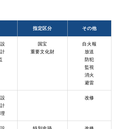
部
容
指定区分
その他
門
施設
国宝
自火報
設計
重要文化財
放送
監
防犯
理
監視
消火
避雷
施設
改修
設計
監理
施設
特別史跡
改修