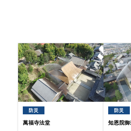
防災
防災
萬福寺法堂
知恩院御