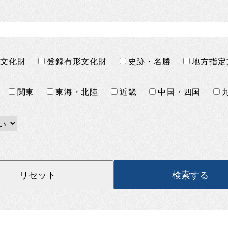
要文化財
登録有形文化財
史跡・名勝
地方指定
関東
東海・北陸
近畿
中国・四国
検索する