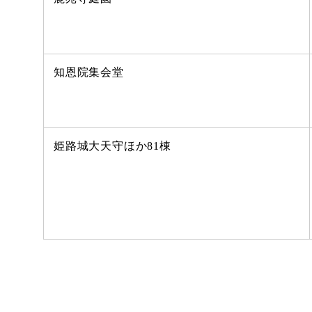
知恩院集会堂
姫路城大天守ほか81棟