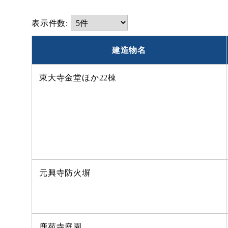
表示件数:
建造物名
東大寺金堂ほか22棟
元興寺防火塀
鹿苑寺庭園